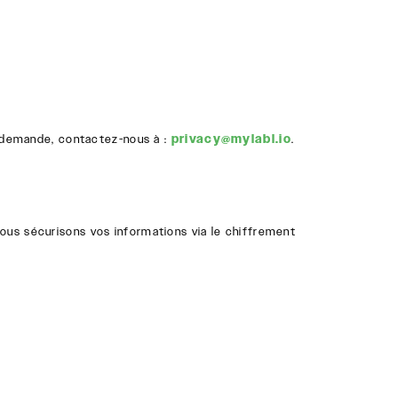
te demande, contactez-nous à :
privacy@mylabl.io
.
Nous sécurisons vos informations via le chiffrement