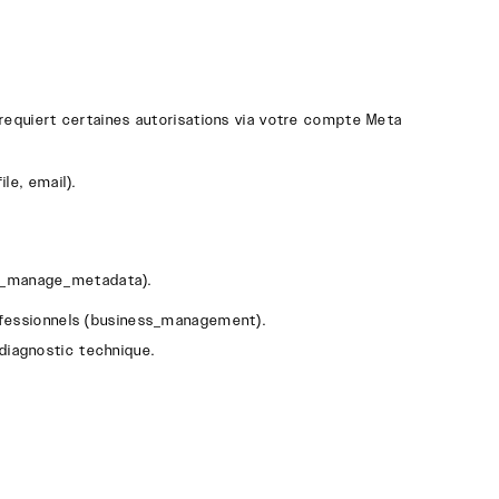
 requiert certaines autorisations via votre compte Meta
ile
,
email
).
_manage_metadata
).
fessionnels (
business_management
).
 diagnostic technique.