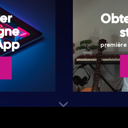
er
Obte
gne
s
App
première 