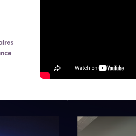
e
aires
ance