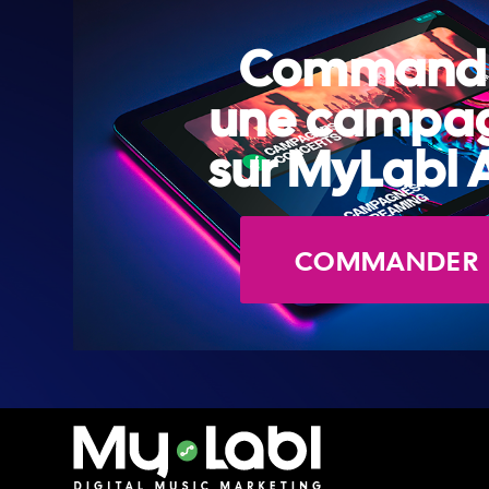
Command
une campa
sur MyLabl 
COMMANDER