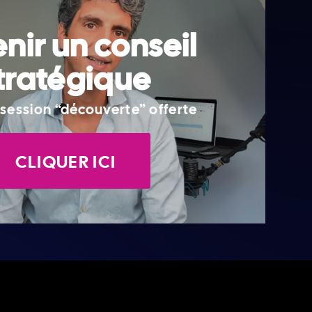
nir un conseil
tratégique
session “découverte” offerte
CLIQUER ICI